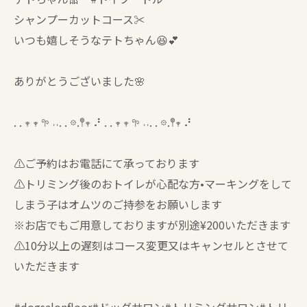
シャンプーカットコース✂️
いつも嬉しそうなテトちゃん😆💕
ありがとうございました🌸
. . 𖥧 𖥧 𖧧 ˒˒. . 𖡼.𖤣𖥧 ⠜ . . 𖥧 𖥧 𖧧 ˒˒. . 𖡼.𖤣𖥧 ⠜
⚠️ご予約はお電話にて承っております
⚠️トリミング後のおトイレが心配な方•マーキングをして
しまう子はオムツのご持参をお願いします
※お店でもご用意しておりますが別途¥200いただきます
⚠️10分以上の遅刻はコース変更又はキャンセルとさせて
いただきます