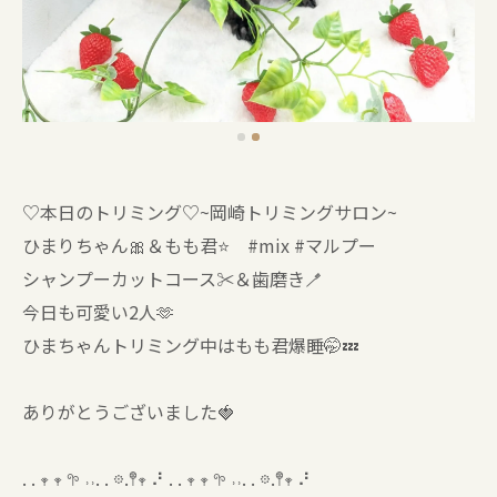
♡本日のトリミング♡⁠~岡崎トリミングサロン~
ひまりちゃん🎀＆もも君⭐ #mix #マルプー
シャンプーカットコース✂️＆歯磨き🪥
今日も可愛い2人🫶
ひまちゃんトリミング中はもも君爆睡🤭💤
ありがとうございました🍓
. . 𖥧 𖥧 𖧧 ˒˒. . 𖡼.𖤣𖥧 ⠜ . . 𖥧 𖥧 𖧧 ˒˒. . 𖡼.𖤣𖥧 ⠜