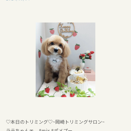
♡本日のトリミング♡⁠~岡崎トリミングサロン~
ラテちゃん🎀 #mix #ポメプー