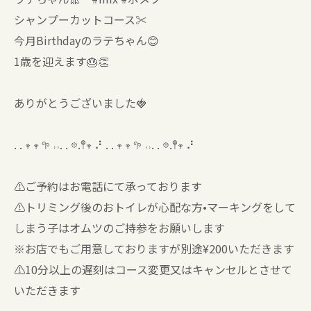
シャンプーカットコース✂️
今月Birthdayのラテちゃん😊
1歳を迎えます🎂👏
ありがとうございました🍓
. . 𖥧 𖥧 𖧧 ˒˒. . 𖡼.𖤣𖥧 ⠜ . . 𖥧 𖥧 𖧧 ˒˒. . 𖡼.𖤣𖥧 ⠜
⚠️ご予約はお電話にて承っております
⚠️トリミング後のおトイレが心配な方•マーキングをして
しまう子はオムツのご持参をお願いします
※お店でもご用意しておりますが別途¥200いただきます
⚠️10分以上の遅刻はコース変更又はキャンセルとさせて
いただきます