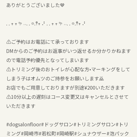
ありがとうございました🤎
. . 𖥧 𖥧 𖧧 ˒˒. . 𖡼.𖤣𖥧 ⠜ . . 𖥧 𖥧 𖧧 ˒˒. . 𖡼.𖤣𖥧 ⠜
⚠️ご予約はお電話にて承っております
DMからのご予約はお返事がいつ返せるか分かりかねます
ので電話予約優先となってしまいます
⚠️トリミング後のおトイレが心配な方•マーキングをして
しまう子はオムツのご持参をお願いします🙇
お店でもご用意しておりますが別途¥200いただきます
⚠️10分以上の遅刻はコース変更又はキャンセルとさせて
いただきます
#dogsalonfloor#ドッグサロン#トリミングサロン#トリ
ミング#岡崎市#若松町#岡崎駅#シュナウザー#泡パック