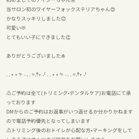
当サロン初のワイヤーフォックステリアちゃん😍
かなりスッキリしました😊
可愛い🫶
とてもいい子にできました👏
ありがとうございました🎍
. . 𖥧 𖥧 𖧧 ˒˒. . 𖡼.𖤣𖥧 ⠜ . . 𖥧 𖥧 𖧧 ˒˒. . 𖡼.𖤣𖥧 ⠜
⚠️ご予約は全て(トリミング•デンタルケア)お電話にて承
っております
DMからのご予約はお返事がいつ返せるか分かりかねます
ので電話予約優先となってしまいます
⚠️トリミング後のおトイレが心配な方•マーキングをして