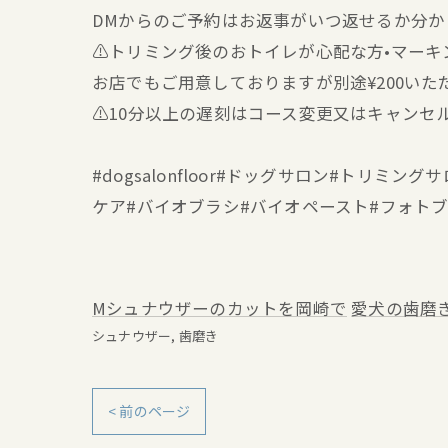
DMからのご予約はお返事がいつ返せるか分
⚠️トリミング後のおトイレが心配な方•マー
お店でもご用意しておりますが別途¥200いた
⚠️10分以上の遅刻はコース変更又はキャンセ
#dogsalonfloor#ドッグサロン#トリ
ケア#バイオブラシ#バイオペースト#フォト
Mシュナウザーのカットを岡崎で
愛犬の歯磨
シュナウザー
歯磨き
< 前のページ