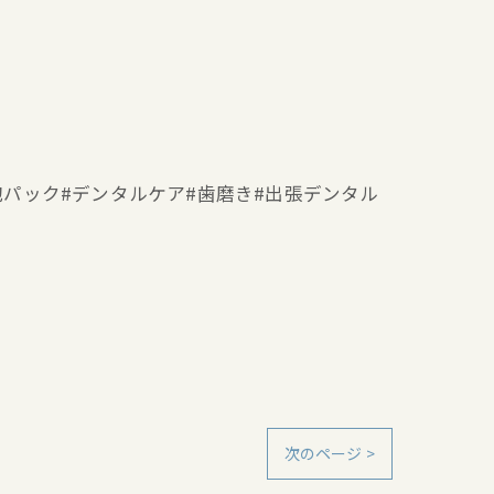
ー#泡パック#デンタルケア#歯磨き#出張デンタル
次のページ >