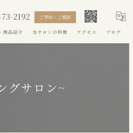
-73-2192
ご予約・ご相談
・商品紹介
当サロンの特徴
アクセス
ブログ
シャンプー
カット
トイプードル
ングサロン~
シュナウザー