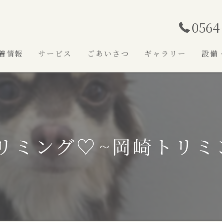
0564
着情報
サービス
ごあいさつ
ギャラリー
設備
リミング♡⁠~岡崎トリミ