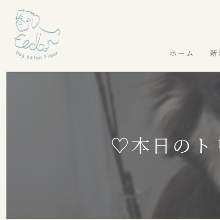
ホーム
新
♡本日のト