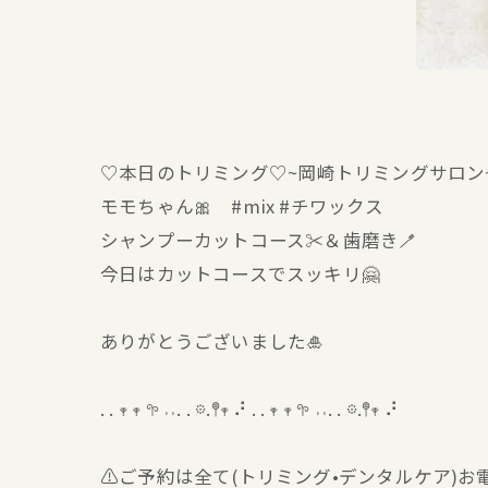
♡本日のトリミング♡⁠~岡崎トリミングサロン
モモちゃん🎀 #mix #チワックス
シャンプーカットコース✂️＆歯磨き🪥
今日はカットコースでスッキリ🤗
ありがとうございました🎍
. . 𖥧 𖥧 𖧧 ˒˒. . 𖡼.𖤣𖥧 ⠜ . . 𖥧 𖥧 𖧧 ˒˒. . 𖡼.𖤣𖥧 ⠜
⚠️ご予約は全て(トリミング•デンタルケア)