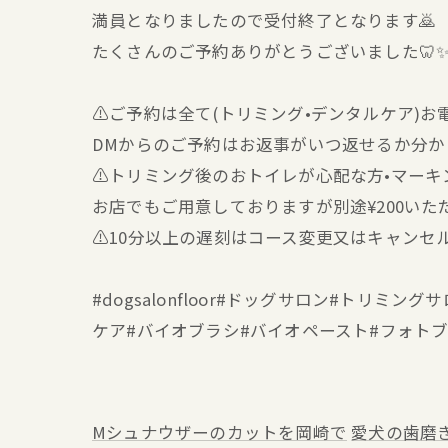
満員となりましたので受付終了となります🙇
たくさんのご予約ありがとうございました🦷
⚠️ご予約は全て(トリミング•デンタルケア)
DMからのご予約はお返事がいつ返せるか分
⚠️トリミング後のおトイレが心配な方•マー
お店でもご用意しておりますが別途¥200いた
⚠️10分以上の遅刻はコース変更又はキャンセ
#dogsalonfloor#ドッグサロン#トリ
ケア#バイオブラシ#バイオペースト#フォト
Mシュナウザーのカットを岡崎で
愛犬の歯磨