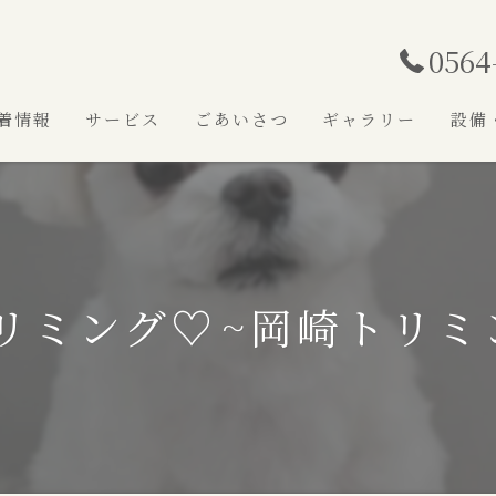
0564
着情報
サービス
ごあいさつ
ギャラリー
設備
リミング♡⁠~岡崎トリミ