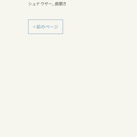
シュナウザー
歯磨き
< 前のページ