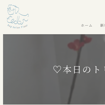
ホーム
新
♡本日のト