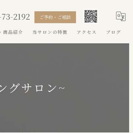
-73-2192
ご予約・ご相談
・商品紹介
当サロンの特徴
アクセス
ブログ
シャンプー
カット
トイプードル
ングサロン~
シュナウザー