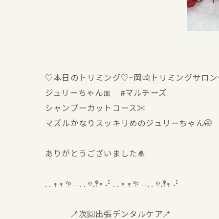
♡本日のトリミング♡⁠~岡崎トリミングサロン
ジュリーちゃん🎀 #マルチーズ
シャンプーカットコース✂️
マズルかなりスッキリめのジュリーちゃん🤭
ありがとうございました🎍
. . 𖥧 𖥧 𖧧 ˒˒. . 𖡼.𖤣𖥧 ⠜ . . 𖥧 𖥧 𖧧 ˒˒. . 𖡼.𖤣𖥧 ⠜
🪥次回出張デンタルケア🪥