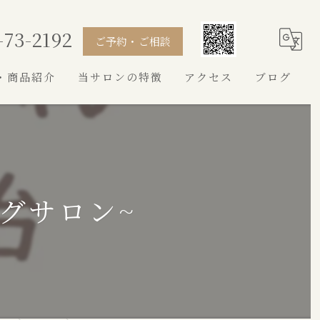
-73-2192
ご予約・ご相談
・商品紹介
当サロンの特徴
アクセス
ブログ
シャンプー
カット
トイプードル
ングサロン~
シュナウザー