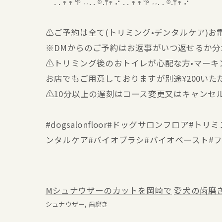
. . 𖥧 𖥧 𖧧 ˒˒. . 𖡼.𖤣𖥧 ⠜ . . 𖥧 𖥧 𖧧 ˒˒. . 𖡼.𖤣𖥧 ⠜
⚠️ご予約は全て(トリミング•デンタルケア)
※DMからのご予約はお返事がいつ返せるか
⚠️トリミング後のおトイレが心配な方•マー
お店でもご用意しておりますが別途¥200いた
⚠️10分以上の遅刻はコース変更又はキャンセ
#dogsalonfloor#ドッグサロンフロア
ンタルケア#バイオブラシ#バイオペースト#
Mシュナウザーのカットを岡崎で
愛犬の歯磨
シュナウザー
歯磨き