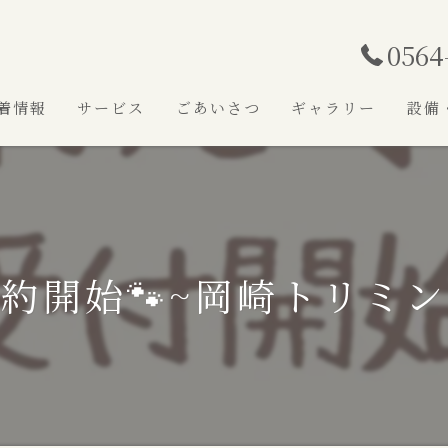
0564
着情報
サービス
ごあいさつ
ギャラリー
設備
予約開始🐾~岡崎トリミ