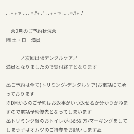
. . 𖥧 𖥧 𖧧 ˒˒. . 𖡼.𖤣𖥧 ⠜ . . 𖥧 𖥧 𖧧 ˒˒. . 𖡼.𖤣𖥧 ⠜
🌼2月のご予約状況🌼
🈵 土・日 満員
🪥次回出張デンタルケア🪥
満員となりましたので受付終了となります
⚠️ご予約は全て(トリミング•デンタルケア)お電話にて承
っております
※DMからのご予約はお返事がいつ返せるか分かりかねま
すので電話予約優先となってしまいます
⚠️トリミング後のおトイレが心配な方•マーキングをして
しまう子はオムツのご持参をお願いします🙇