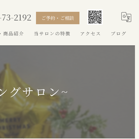
-73-2192
ご予約・ご相談
・商品紹介
当サロンの特徴
アクセス
ブログ
シャンプー
カット
トイプードル
ングサロン~
シュナウザー