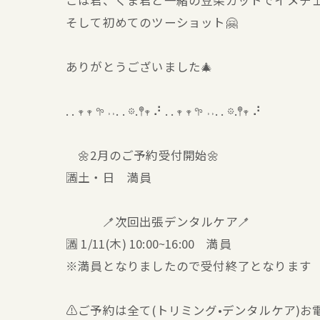
こは君、くま君と一緒の豆柴カットでイメチェ
そして初めてのツーショット🤗
ありがとうございました🎄
. . 𖥧 𖥧 𖧧 ˒˒. . 𖡼.𖤣𖥧 ⠜ . . 𖥧 𖥧 𖧧 ˒˒. . 𖡼.𖤣𖥧 ⠜
🌼2月のご予約受付開始🌼
🈵土・日 満員
🪥次回出張デンタルケア🪥
🈵 1/11(木) 10:00~16:00 満員
※満員となりましたので受付終了となります
⚠️ご予約は全て(トリミング•デンタルケア)