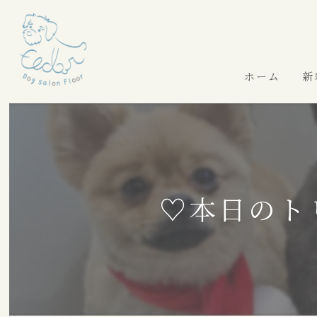
ホーム
新
♡本日のト