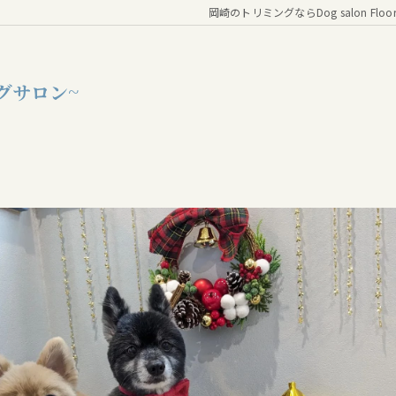
岡崎のトリミングならDog salon Floo
グサロン~