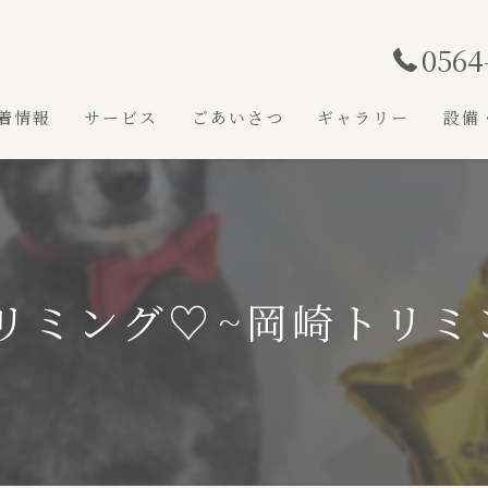
0564
着情報
サービス
ごあいさつ
ギャラリー
設備
リミング♡⁠~岡崎トリミ