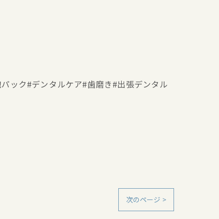
ー#泡パック#デンタルケア#歯磨き#出張デンタル
次のページ >