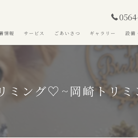
0564
着情報
サービス
ごあいさつ
ギャラリー
設備
リミング♡⁠~岡崎トリミ