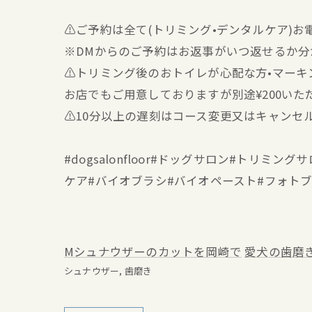
⚠️ご予約は全て(トリミング•デンタルケア)
※DMからのご予約はお返事がいつ返せるか
⚠️トリミング後のおトイレが心配な方•マー
お店でもご用意しておりますが別途¥200いた
⚠️10分以上の遅刻はコース変更又はキャンセ
#dogsalonfloor#ドッグサロン#トリ
ケア#バイオブラシ#バイオペースト#フォト
Mシュナウザーのカットを岡崎で
愛犬の歯磨
シュナウザー
歯磨き