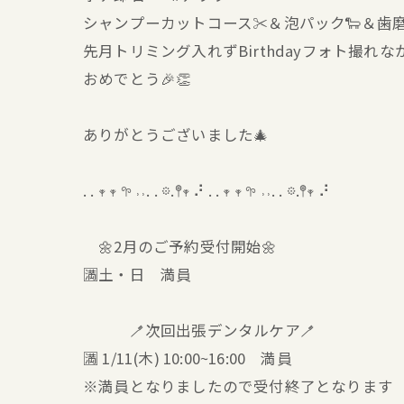
シャンプーカットコース✂️＆泡パック🐑＆歯磨
先月トリミング入れずBirthdayフォト撮れ
おめでとう🎉👏
ありがとうございました🎄
. . 𖥧 𖥧 𖧧 ˒˒. . 𖡼.𖤣𖥧 ⠜ . . 𖥧 𖥧 𖧧 ˒˒. . 𖡼.𖤣𖥧 ⠜
🌼2月のご予約受付開始🌼
🈵土・日 満員
🪥次回出張デンタルケア🪥
🈵 1/11(木) 10:00~16:00 満員
※満員となりましたので受付終了となります