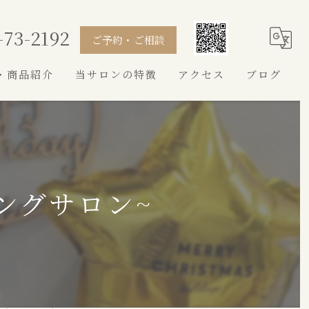
-73-2192
ご予約・ご相談
・商品紹介
当サロンの特徴
アクセス
ブログ
シャンプー
カット
トイプードル
ングサロン~
シュナウザー