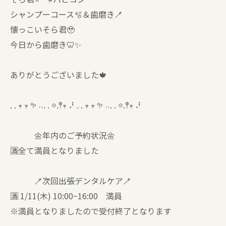
シャンプーコース🫧＆歯磨き🪥
懐っこいそら君🥹
今日から歯磨き🦷✨
ありがとうございました🍁
. . 𖥧 𖥧 𖧧 ˒˒. . 𖡼.𖤣𖥧 ⠜ . . 𖥧 𖥧 𖧧 ˒˒. . 𖡼.𖤣𖥧 ⠜
🌼年内のご予約状況🌼
🈵全て満員となりました
🪥次回出張デンタルケア🪥
🈵 1/11(木) 10:00~16:00 満員
※満員となりましたので受付終了となります