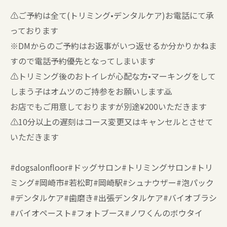
⚠️ご予約は全て(トリミング•デンタルケア)お電話にて承
っております
※DMからのご予約はお返事がいつ返せるか分かりかねま
すので電話予約優先となってしまいます
⚠️トリミング後のおトイレが心配な方•マーキングをして
しまう子はオムツのご持参をお願いします🙇
お店でもご用意しておりますが別途¥200いただきます
⚠️10分以上の遅刻はコース変更又はキャンセルとさせて
いただきます
#dogsalonfloor#ドッグサロン#トリミングサロン#トリ
ミング#岡崎市#若松町#岡崎駅#シュナウザー#泡パック
#デンタルケア#歯磨き#出張デンタルケア#バイオブラシ
#バイオペースト#フォトブース#ノワくんのボウタイ