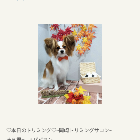
♡本日のトリミング♡⁠~岡崎トリミングサロン~
そら君⭐ #パピヨン