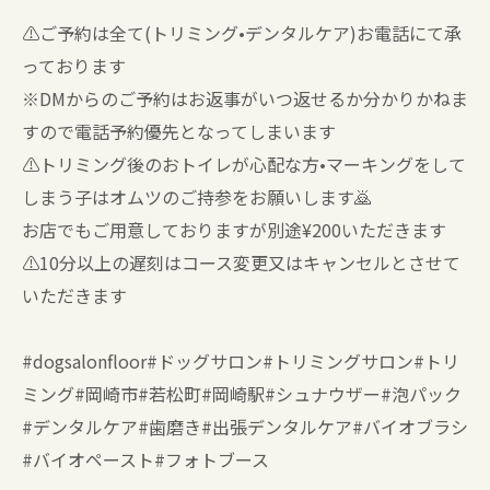
⚠️ご予約は全て(トリミング•デンタルケア)お電話にて承
っております
※DMからのご予約はお返事がいつ返せるか分かりかねま
すので電話予約優先となってしまいます
⚠️トリミング後のおトイレが心配な方•マーキングをして
しまう子はオムツのご持参をお願いします🙇
お店でもご用意しておりますが別途¥200いただきます
⚠️10分以上の遅刻はコース変更又はキャンセルとさせて
いただきます
#dogsalonfloor#ドッグサロン#トリミングサロン#トリ
ミング#岡崎市#若松町#岡崎駅#シュナウザー#泡パック
#デンタルケア#歯磨き#出張デンタルケア#バイオブラシ
#バイオペースト#フォトブース