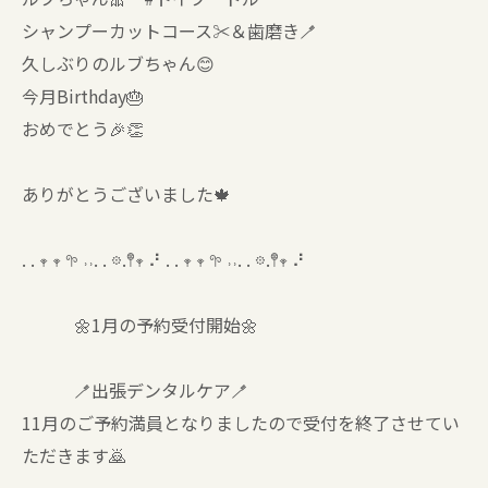
シャンプーカットコース✂️＆歯磨き🪥
久しぶりのルブちゃん😊
今月Birthday🎂
おめでとう🎉👏
ありがとうございました🍁
. . 𖥧 𖥧 𖧧 ˒˒. . 𖡼.𖤣𖥧 ⠜ . . 𖥧 𖥧 𖧧 ˒˒. . 𖡼.𖤣𖥧 ⠜
🌼1月の予約受付開始🌼
🪥出張デンタルケア🪥
11月のご予約満員となりましたので受付を終了させてい
ただきます🙇