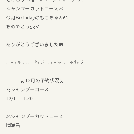
シャンプーカットコース✂️
今月Birthdayのもこちゃん🎂
おめでとう🤗🎉
ありがとうございました🎃
. . 𖥧 𖥧 𖧧 ˒˒. . 𖡼.𖤣𖥧 ⠜ . . 𖥧 𖥧 𖧧 ˒˒. . 𖡼.𖤣𖥧 ⠜
🌼12月の予約状況🌼
🫧シャンプーコース
12/1 11:30
✂️シャンプーカットコース
🈵満員