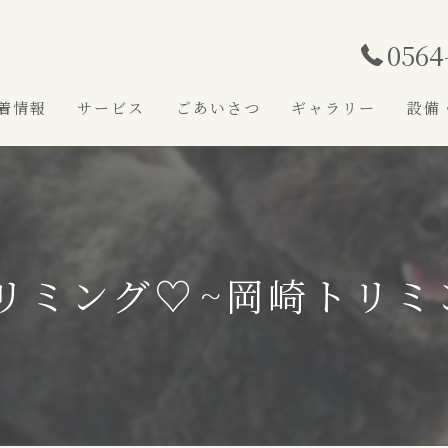
0564
着情報
サービス
ごあいさつ
ギャラリー
設備
リミング♡⁠~岡崎トリミ