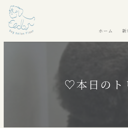
ホーム
新
♡本日のト