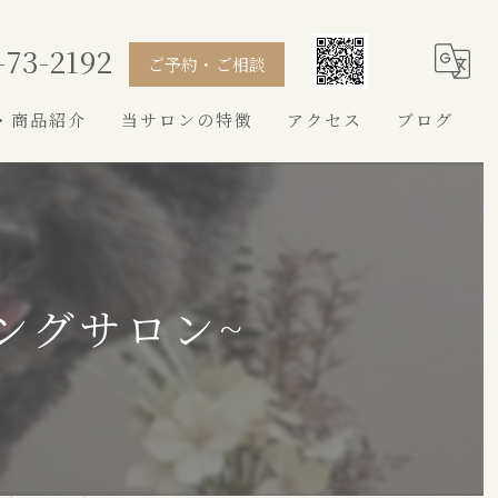
-73-2192
ご予約・ご相談
・商品紹介
当サロンの特徴
アクセス
ブログ
シャンプー
カット
トイプードル
ングサロン~
シュナウザー