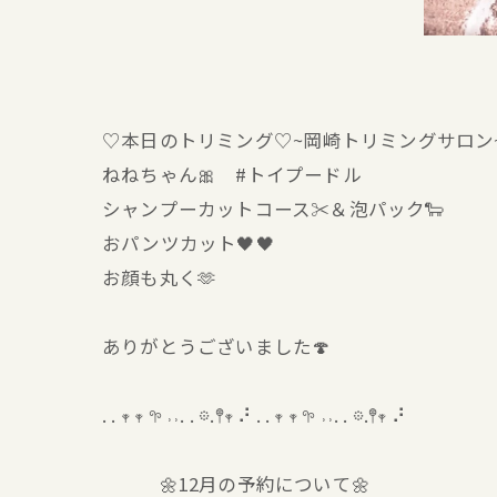
♡本日のトリミング♡⁠~岡崎トリミングサロン
ねねちゃん🎀 #トイプードル
シャンプーカットコース✂️＆泡パック🐑
おパンツカット🖤🖤
お顔も丸く🫶
ありがとうございました🍄
. . 𖥧 𖥧 𖧧 ˒˒. . 𖡼.𖤣𖥧 ⠜ . . 𖥧 𖥧 𖧧 ˒˒. . 𖡼.𖤣𖥧 ⠜
🌼12月の予約について🌼