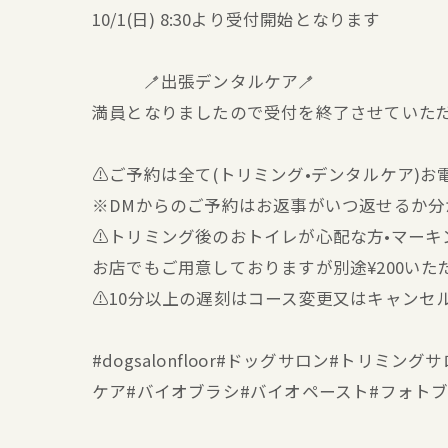
10/1(日) 8:30より受付開始となります
🪥出張デンタルケア🪥
満員となりましたので受付を終了させていただ
⚠️ご予約は全て(トリミング•デンタルケア)
※DMからのご予約はお返事がいつ返せるか
⚠️トリミング後のおトイレが心配な方•マー
お店でもご用意しておりますが別途¥200いた
⚠️10分以上の遅刻はコース変更又はキャンセ
#dogsalonfloor#ドッグサロン#トリ
ケア#バイオブラシ#バイオペースト#フォト