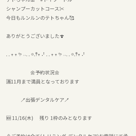
シャンプーカットコース✂️
今日もルンルンのテトちゃん🥰
ありがとうございました🍄
. . 𖥧 𖥧 𖧧 ˒˒. . 𖡼.𖤣𖥧 ⠜ . . 𖥧 𖥧 𖧧 ˒˒. . 𖡼.𖤣𖥧 ⠜
🌼予約状況🌼
🈵11月まで満員となっております
🪥出張デンタルケア🪥
🆕 11/16(木) 残り 1枠のみとなります