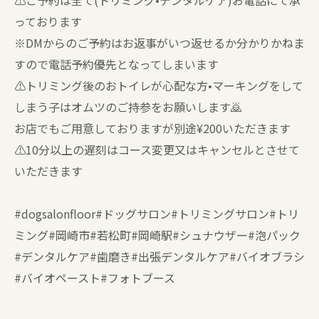
⚠️ご予約は全て(トリミング•デンタルケア)お電話にて承
っております
※DMからのご予約はお返事がいつ返せるか分かりかねま
すので電話予約優先となってしまいます
⚠️トリミング後のおトイレが心配な方•マーキングをして
しまう子はオムツのご持参をお願いします🙇
お店でもご用意しておりますが別途¥200いただきます
⚠️10分以上の遅刻はコース変更又はキャンセルとさせて
いただきます
#dogsalonfloor#ドッグサロン#トリミングサロン#トリ
ミング#岡崎市#若松町#岡崎駅#シュナウザー#泡パック
#デンタルケア#歯磨き#出張デンタルケア#バイオブラシ
#バイオペースト#フォトブース