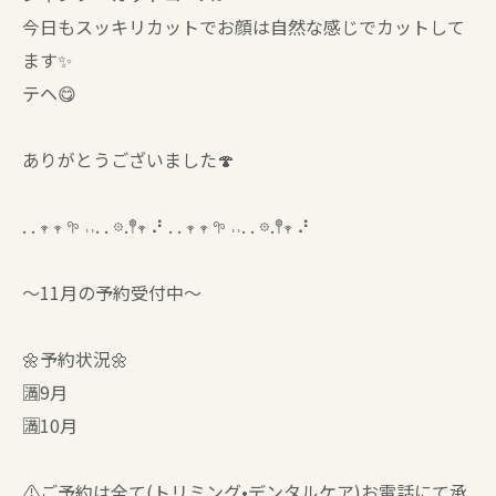
今日もスッキリカットでお顔は自然な感じでカットして
ます✨
テヘ😋
ありがとうございました🍄
. . 𖥧 𖥧 𖧧 ˒˒. . 𖡼.𖤣𖥧 ⠜ . . 𖥧 𖥧 𖧧 ˒˒. . 𖡼.𖤣𖥧 ⠜
〜11月の予約受付中〜
🌼予約状況🌼
🈵9月
🈵10月
⚠️ご予約は全て(トリミング•デンタルケア)お電話にて承