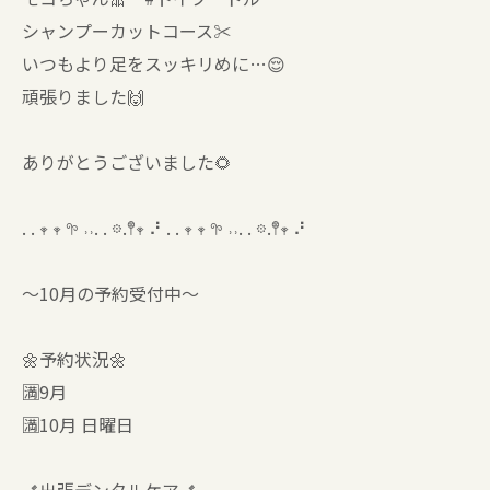
シャンプーカットコース✂️
いつもより足をスッキリめに…😌
頑張りました🙌
ありがとうございました🌻
. . 𖥧 𖥧 𖧧 ˒˒. . 𖡼.𖤣𖥧 ⠜ . . 𖥧 𖥧 𖧧 ˒˒. . 𖡼.𖤣𖥧 ⠜
〜10月の予約受付中〜
🌼予約状況🌼
🈵9月
🈵10月 日曜日