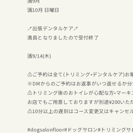
🈵9月
🈵10月 日曜日
🪥出張デンタルケア🪥
満員となりましたので受付終了
🈵9/14(木)
⚠️ご予約は全て(トリミング•デンタルケア)
※DMからのご予約はお返事がいつ返せるか
⚠️トリミング後のおトイレが心配な方•マー
お店でもご用意しておりますが別途¥200いた
⚠️10分以上の遅刻はコース変更又はキャンセ
#dogsalonfloor#ドッグサロン#トリ