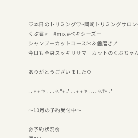
♡本日のトリミング♡⁠~岡崎トリミングサロン
くぷ君⭐ #mix #ペキシーズー
シャンプーカットコース✂️＆歯磨き🪥
今日も全身スッキリサマーカットのくぷちゃん
ありがとうございました🌻
. . 𖥧 𖥧 𖧧 ˒˒. . 𖡼.𖤣𖥧 ⠜ . . 𖥧 𖥧 𖧧 ˒˒. . 𖡼.𖤣𖥧 ⠜
〜10月の予約受付中〜
🌼予約状況🌼