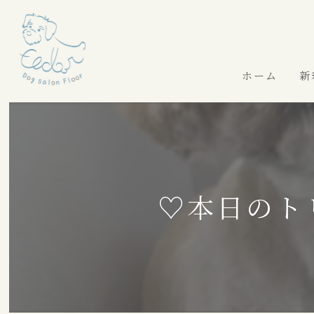
ホーム
新
♡本日のト