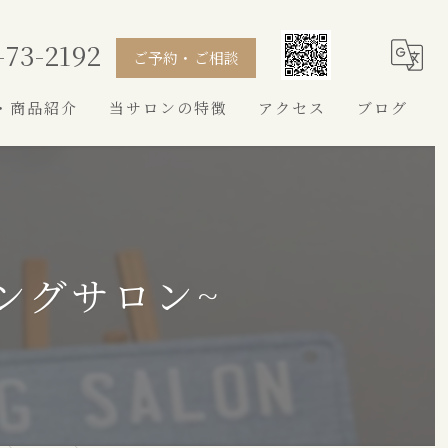
-73-2192
ご予約・ご相談
・商品紹介
当サロンの特徴
アクセス
ブログ
シャンプー
カット
トイプードル
ングサロン~
シュナウザー