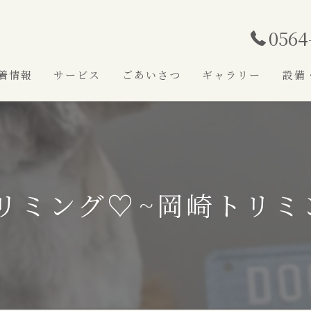
0564
着情報
サービス
ごあいさつ
ギャラリー
設備
リミング♡⁠~岡崎トリミ