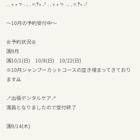
. . 𖥧 𖥧 𖧧 ˒˒. . 𖡼.𖤣𖥧 ⠜ . . 𖥧 𖥧 𖧧 ˒˒. . 𖡼.𖤣𖥧 ⠜
〜10月の予約受付中〜
🌼予約状況🌼
🈵9月
🈵10/1(日) 10/8(日) 10/22(日)
※10月シャンプーカットコースの空き埋まってきており
ます🙇
🪥出張デンタルケア🪥
満員となりましたので受付終了
🈵9/14(木)