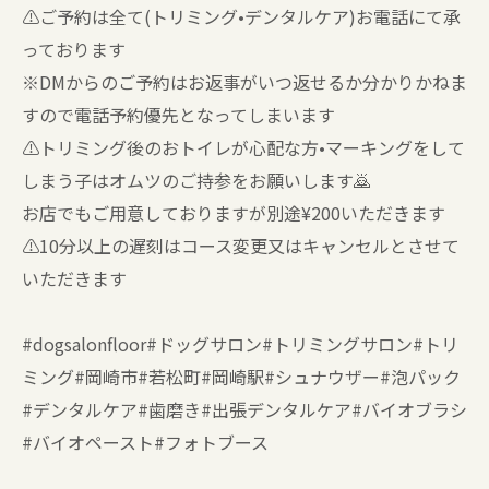
⚠️ご予約は全て(トリミング•デンタルケア)お電話にて承
っております
※DMからのご予約はお返事がいつ返せるか分かりかねま
すので電話予約優先となってしまいます
⚠️トリミング後のおトイレが心配な方•マーキングをして
しまう子はオムツのご持参をお願いします🙇
お店でもご用意しておりますが別途¥200いただきます
⚠️10分以上の遅刻はコース変更又はキャンセルとさせて
いただきます
#dogsalonfloor#ドッグサロン#トリミングサロン#トリ
ミング#岡崎市#若松町#岡崎駅#シュナウザー#泡パック
#デンタルケア#歯磨き#出張デンタルケア#バイオブラシ
#バイオペースト#フォトブース