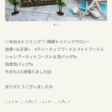
♡本日のトリミング♡⁠~岡崎トリミングサロン~
珀君⭐＆天君⭐ #ティーカッププードル #トイプードル
シャンプーカットコース✂️＆泡パック🐑
珀君泡パック🐑
今日も2人頑張りました🙌
ありがとうございました🌻
. . 𖥧 𖥧 𖧧 ˒˒. . 𖡼.𖤣𖥧 ⠜ . . 𖥧 𖥧 𖧧 ˒˒. . 𖡼.𖤣𖥧 ⠜