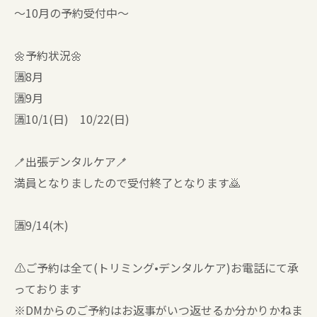
〜10月の予約受付中〜
🌼予約状況🌼
🈵8月
🈵9月
🈵10/1(日) 10/22(日)
🪥出張デンタルケア🪥
満員となりましたので受付終了となります🙇
🈵9/14(木)
⚠️ご予約は全て(トリミング•デンタルケア)お電話にて承
っております
※DMからのご予約はお返事がいつ返せるか分かりかねま