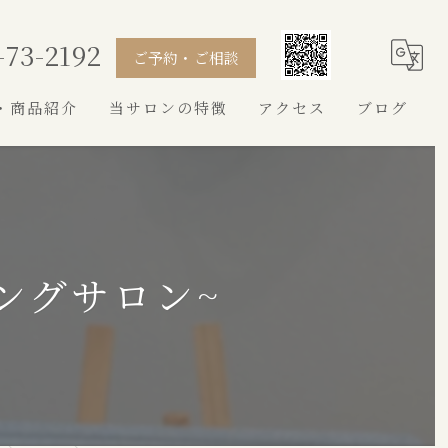
-73-2192
ご予約・ご相談
・商品紹介
当サロンの特徴
アクセス
ブログ
シャンプー
カット
トイプードル
ングサロン~
シュナウザー