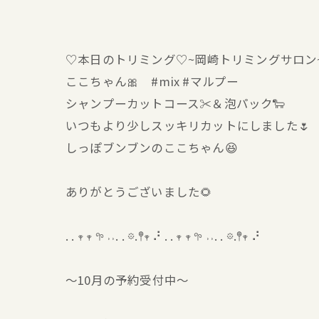
♡本日のトリミング♡⁠~岡崎トリミングサロン
ここちゃん🎀 #mix #マルプー
シャンプーカットコース✂️＆泡パック🐑
いつもより少しスッキリカットにしました🌷
しっぽブンブンのここちゃん😆
ありがとうございました🌻
. . 𖥧 𖥧 𖧧 ˒˒. . 𖡼.𖤣𖥧 ⠜ . . 𖥧 𖥧 𖧧 ˒˒. . 𖡼.𖤣𖥧 ⠜
〜10月の予約受付中〜