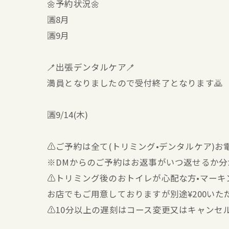
🌼予約状況🌼
🈵8月
🈵9月
🪥出張デンタルケア🪥
満員となりましたので受付終了となります🙇
🈵9/14(木)
⚠️ご予約は全て(トリミング•デンタルケア)
※DMからのご予約はお返事がいつ返せるか
⚠️トリミング後のおトイレが心配な方•マー
お店でもご用意しておりますが別途¥200いた
⚠️10分以上の遅刻はコース変更又はキャンセ