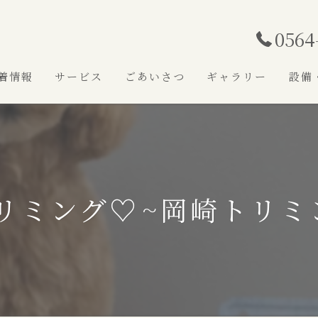
0564
着情報
サービス
ごあいさつ
ギャラリー
設備
リミング♡⁠~岡崎トリミ