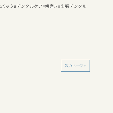
ー#泡パック#デンタルケア#歯磨き#出張デンタル
次のページ >