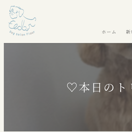
ホーム
新
♡本日のト