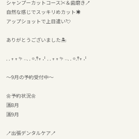
シャンプーカットコース✂️＆歯磨き🪥
自然な感じでスッキリめカット☀️
アップショットで上目遣い💘
ありがとうございました🏝️
. . 𖥧 𖥧 𖧧 ˒˒. . 𖡼.𖤣𖥧 ⠜ . . 𖥧 𖥧 𖧧 ˒˒. . 𖡼.𖤣𖥧 ⠜
〜9月の予約受付中〜
🌼予約状況🌼
🈵8月
🈵9月
🪥出張デンタルケア🪥