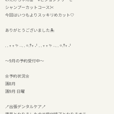
シャンプーカットコース✂️
今回はいつもよりスッキリめカット🤍
ありがとうございました🏝️
. . 𖥧 𖥧 𖧧 ˒˒. . 𖡼.𖤣𖥧 ⠜ . . 𖥧 𖥧 𖧧 ˒˒. . 𖡼.𖤣𖥧 ⠜
〜9月の予約受付中〜
🌼予約状況🌼
🈵8月
🈵9月 日曜
🪥出張デンタルケア🪥