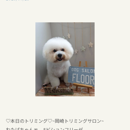
♡本日のトリミング♡⁠~岡崎トリミングサロン~
わたげちゃん🎀 #ビションフリーゼ