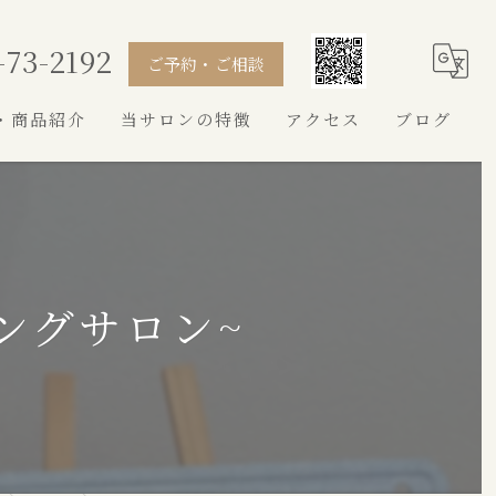
-73-2192
ご予約・ご相談
・商品紹介
当サロンの特徴
アクセス
ブログ
シャンプー
カット
トイプードル
ングサロン~
シュナウザー