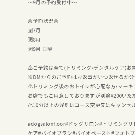
〜9月の予約受付中〜
🌼予約状況🌼
🈵7月
🈵8月
🈵9月 日曜
⚠️ご予約は全て(トリミング•デンタルケア)
※DMからのご予約はお返事がいつ返せるか
⚠️トリミング後のおトイレが心配な方•マー
お店でもご用意しておりますが別途¥200いた
⚠️10分以上の遅刻はコース変更又はキャンセ
#dogsalonfloor#ドッグサロン#トリ
ケア#バイオブラシ#バイオペースト#フォト