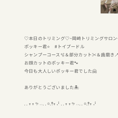
♡本日のトリミング♡⁠~岡崎トリミングサロン
ポッキー君⭐ #トイプードル
シャンプーコース🫧＆部分カット✂️＆歯磨き
お顔カットのポッキー君🐾
今日も大人しいポッキー君でした🤗
ありがとうございました🏝️
. . 𖥧 𖥧 𖧧 ˒˒. . 𖡼.𖤣𖥧 ⠜ . . 𖥧 𖥧 𖧧 ˒˒. . 𖡼.𖤣𖥧 ⠜