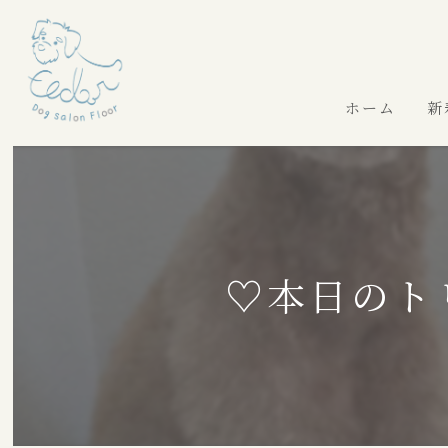
ホーム
新
♡本日のト