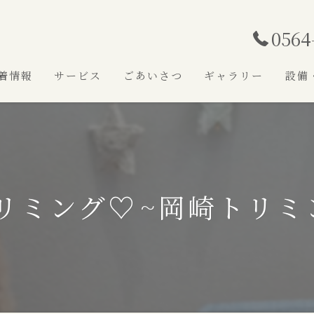
0564
着情報
サービス
ごあいさつ
ギャラリー
設備
リミング♡⁠~岡崎トリミ