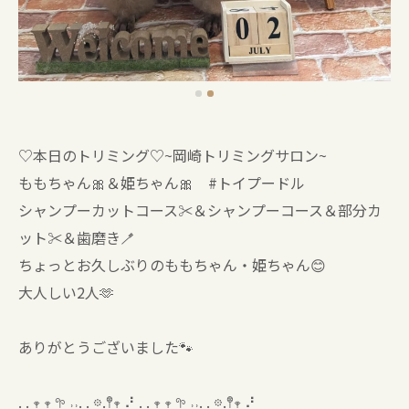
♡本日のトリミング♡⁠~岡崎トリミングサロン~
ももちゃん🎀＆姫ちゃん🎀 #トイプードル
シャンプーカットコース✂️＆シャンプーコース＆部分カ
ット✂️＆歯磨き🪥
ちょっとお久しぶりのももちゃん・姫ちゃん😊
大人しい2人🫶
ありがとうございました🐾
. . 𖥧 𖥧 𖧧 ˒˒. . 𖡼.𖤣𖥧 ⠜ . . 𖥧 𖥧 𖧧 ˒˒. . 𖡼.𖤣𖥧 ⠜