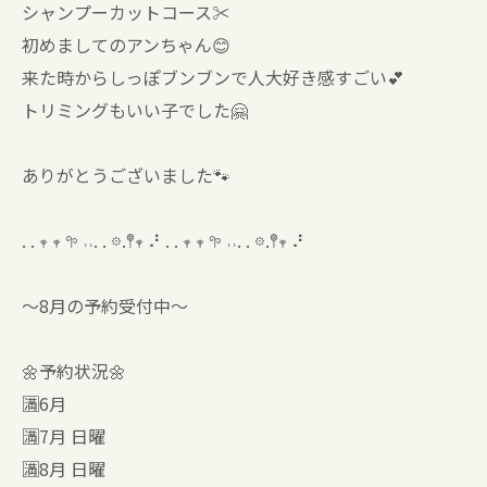
シャンプーカットコース✂️
初めましてのアンちゃん😊
来た時からしっぽブンブンで人大好き感すごい💕
トリミングもいい子でした🤗
ありがとうございました🐾
. . 𖥧 𖥧 𖧧 ˒˒. . 𖡼.𖤣𖥧 ⠜ . . 𖥧 𖥧 𖧧 ˒˒. . 𖡼.𖤣𖥧 ⠜
〜8月の予約受付中〜
🌼予約状況🌼
🈵6月
🈵7月 日曜
🈵8月 日曜