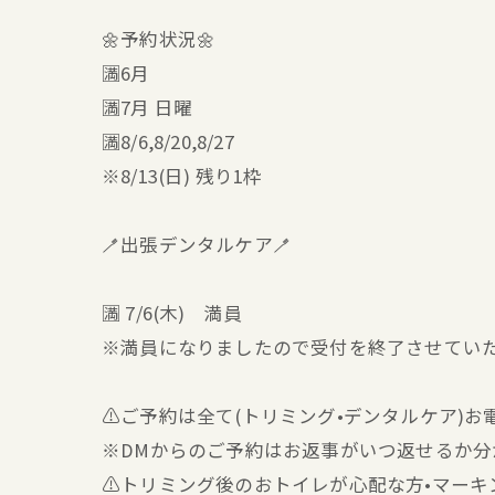
🌼予約状況🌼
🈵6月
🈵7月 日曜
🈵8/6,8/20,8/27
※8/13(日) 残り1枠
🪥出張デンタルケア🪥
🈵 7/6(木) 満員
※満員になりましたので受付を終了させてい
⚠️ご予約は全て(トリミング•デンタルケア)
※DMからのご予約はお返事がいつ返せるか
⚠️トリミング後のおトイレが心配な方•マー