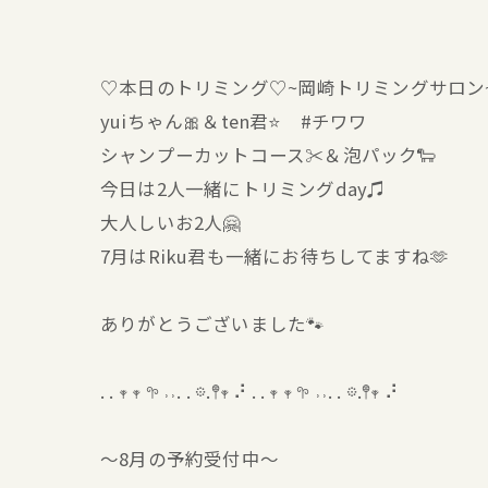
♡本日のトリミング♡⁠~岡崎トリミングサロン
yuiちゃん🎀＆ten君⭐ #チワワ
シャンプーカットコース✂️＆泡パック🐑
今日は2人一緒にトリミングday♫
大人しいお2人🤗
7月はRiku君も一緒にお待ちしてますね🫶
ありがとうございました🐾
. . 𖥧 𖥧 𖧧 ˒˒. . 𖡼.𖤣𖥧 ⠜ . . 𖥧 𖥧 𖧧 ˒˒. . 𖡼.𖤣𖥧 ⠜
〜8月の予約受付中〜