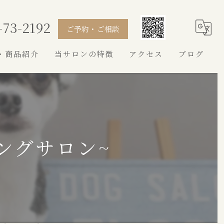
-73-2192
ご予約・ご相談
・商品紹介
当サロンの特徴
アクセス
ブログ
シャンプー
カット
トイプードル
ングサロン~
シュナウザー