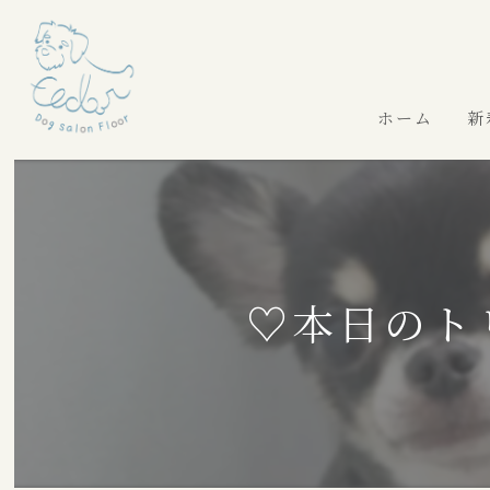
ホーム
新
♡本日のト