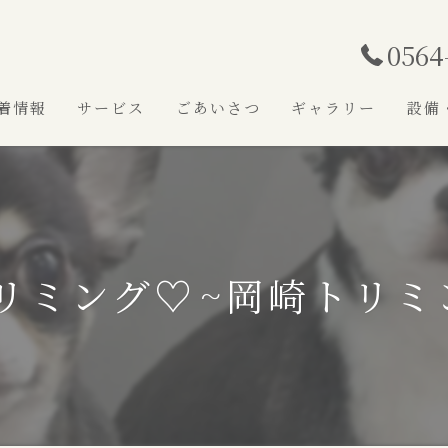
0564
着情報
サービス
ごあいさつ
ギャラリー
設備
リミング♡⁠~岡崎トリミ