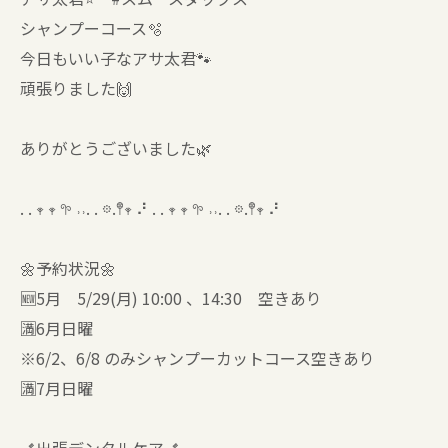
シャンプーコース🫧
今日もいい子なアサ太君🐾
頑張りました🙌
ありがとうございました🌿
. . 𖥧 𖥧 𖧧 ˒˒. . 𖡼.𖤣𖥧 ⠜ . . 𖥧 𖥧 𖧧 ˒˒. . 𖡼.𖤣𖥧 ⠜
🌼予約状況🌼
🆕5月 5/29(月) 10:00 、14:30 空きあり
🈵6月日曜
※6/2、6/8 のみシャンプーカットコース空きあり
🈵7月日曜