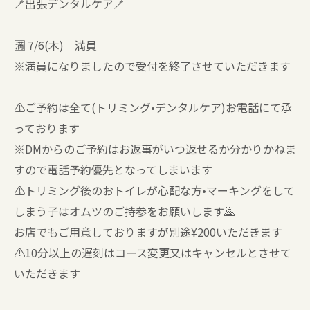
🪥出張デンタルケア🪥
🈵 7/6(木) 満員
※満員になりましたので受付を終了させていただきます
⚠️ご予約は全て(トリミング•デンタルケア)お電話にて承
っております
※DMからのご予約はお返事がいつ返せるか分かりかねま
すので電話予約優先となってしまいます
⚠️トリミング後のおトイレが心配な方•マーキングをして
しまう子はオムツのご持参をお願いします🙇
お店でもご用意しておりますが別途¥200いただきます
⚠️10分以上の遅刻はコース変更又はキャンセルとさせて
いただきます