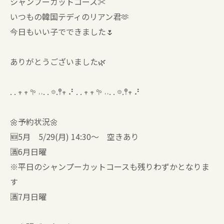
シャンプーカットコース✂️
いつもの韓国テディのリアン君🫶
今日もいい子でできました🌷
ありがとうございました🌿
. . 𖥧 𖥧 𖧧 ˒˒. . 𖡼.𖤣𖥧 ⠜ . . 𖥧 𖥧 𖧧 ˒˒. . 𖡼.𖤣𖥧 ⠜
🌼予約状況🌼
🆕5月 5/29(月) 14:30〜 空きあり
🈵6月日曜
※平日のシャンプーカットコースも残りわずかとなりま
す
🈵7月日曜