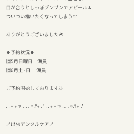
目が合うとしっぽブンブンでアピール🌷
ついつい構いたくなってしまう🫶
ありがとうございました🌸
🍀予約状況🍀
🈵5月日曜日 満員
🈵6月土·日 満員
ご予約開始しております🙇
. . 𖥧 𖥧 𖧧 ˒˒. . 𖡼.𖤣𖥧 ⠜ . . 𖥧 𖥧 𖧧 ˒˒. . 𖡼.𖤣𖥧 ⠜
🪥出張デンタルケア🪥