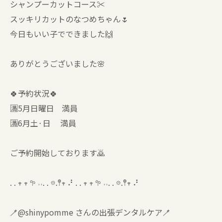
シャンプーカットコース✂️
スッキリカットのなつめちゃん🌷
今日もいい子でできました🙌
ありがとうございました🌸
🍀予約状況🍀
🈵5月日曜日 満員
🈵6月土·日 満員
ご予約開始しております🙇
. . 𖥧 𖥧 𖧧 ˒˒. . 𖡼.𖤣𖥧 ⠜ . . 𖥧 𖥧 𖧧 ˒˒. . 𖡼.𖤣𖥧 ⠜
🪥@shinypomme さんの出張デンタルケア🪥