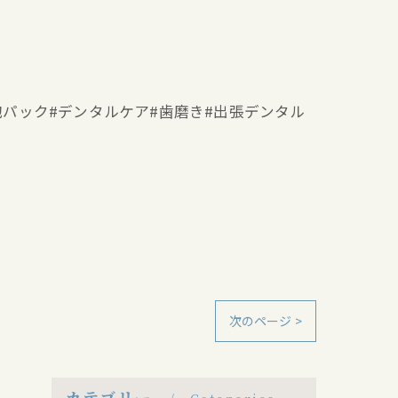
ー#泡パック#デンタルケア#歯磨き#出張デンタル
次のページ >
カテゴリー