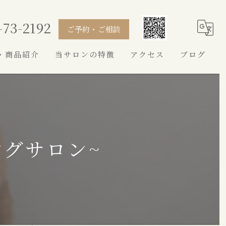
-73-2192
ご予約・ご相談
・商品紹介
当サロンの特徴
アクセス
ブログ
シャンプー
カット
トイプードル
ングサロン~
シュナウザー