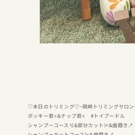
♡本日のトリミング♡⁠~岡崎トリミングサロ
ポッキー君⭐&チップ君⭐ #トイプードル
シャンプーコース🫧&部分カット✂️&歯磨き🪥
シャンプーカットコース✂️&歯磨き🪥