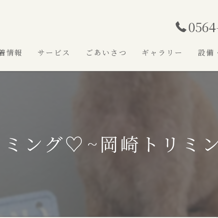
0564
着情報
サービス
ごあいさつ
ギャラリー
設備
リミング♡⁠~岡崎トリミ