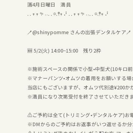
🈵4月日曜日 満員
. . 𖥧 𖥧 𖧧 ˒˒. . 𖡼.𖤣𖥧 ⠜ . . 𖥧 𖥧 𖧧 ˒˒. . 𖡼.𖤣𖥧 ⠜
🪥@shinypomme さんの出張デンタルケア🪥
🆕 5/2(火) 14:00~15:00 残り2枠
※施術スペースの関係で小型•中型犬(10キロ
※マナーパンツ•オムツの着用をお願いする場
当店にもございますが、オムツ代別途¥200か
※満員になり次第受付を終了させていただき
⚠️ご予約は全て(トリミング•デンタルケア)
※DMからのご予約はお返事がいつ返せるか