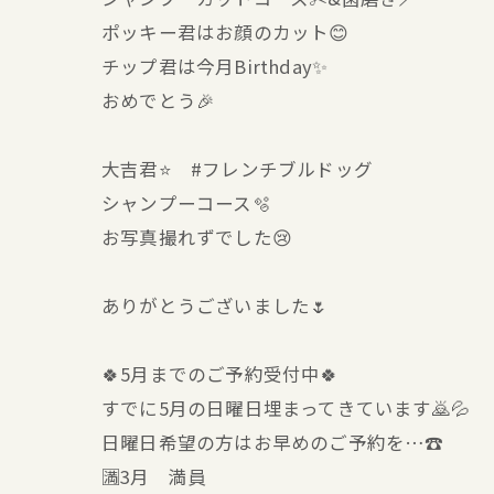
ポッキー君はお顔のカット😊
チップ君は今月Birthday✨
おめでとう🎉
大吉君⭐ #フレンチブルドッグ
シャンプーコース🫧
お写真撮れずでした😢
ありがとうございました🌷
🍀5月までのご予約受付中🍀
すでに5月の日曜日埋まってきています🙇💦
日曜日希望の方はお早めのご予約を…☎
🈵3月 満員