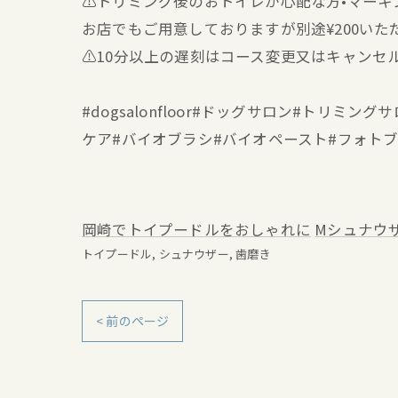
⚠️トリミング後のおトイレが心配な方•マー
お店でもご用意しておりますが別途¥200いた
⚠️10分以上の遅刻はコース変更又はキャンセ
#dogsalonfloor#ドッグサロン#トリ
ケア#バイオブラシ#バイオペースト#フォト
岡崎でトイプードルをおしゃれに
Mシュナウ
トイプードル
シュナウザー
歯磨き
< 前のページ