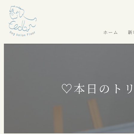
ホーム
新
♡本日のト