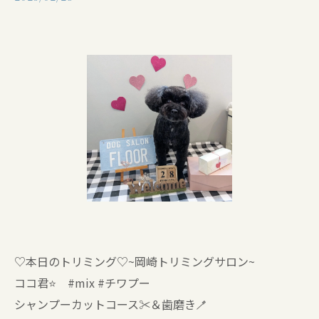
♡本日のトリミング♡⁠~岡崎トリミングサロン~
ココ君⭐ #mix #チワプー
シャンプーカットコース✂️＆歯磨き🪥