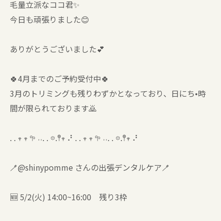
毛量立派なココ君✨
今日も頑張りました😊
ありがとうございました💕
🍀4月までのご予約受付中🍀
3月のトリミングも残りわずかとなっており、日にち•時
間が限られております🙇
. . 𖥧 𖥧 𖧧 ˒˒. . 𖡼.𖤣𖥧 ⠜ . . 𖥧 𖥧 𖧧 ˒˒. . 𖡼.𖤣𖥧 ⠜
🪥@shinypomme さんの出張デンタルケア🪥
🆕 5/2(火) 14:00~16:00 残り3枠