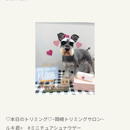
♡本日のトリミング♡⁠~岡崎トリミングサロン~
ルキ君⭐ #ミニチュアシュナウザー