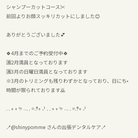
シャンプーカットコース✂️
前回よりお顔スッキリカットにしました😊
ありがとうございました💕
🍀4月までのご予約受付中🍀
🈵2月満員となっております
🈵3月の日曜日満員となっております
※3月のトリミングも残りわずかとなっており、日にち•
時間が限られております🙇
. . 𖥧 𖥧 𖧧 ˒˒. . 𖡼.𖤣𖥧 ⠜ . . 𖥧 𖥧 𖧧 ˒˒. . 𖡼.𖤣𖥧 ⠜
🪥@shinypomme さんの出張デンタルケア🪥