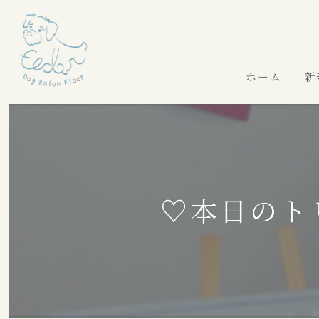
ホーム
新
♡本日のト