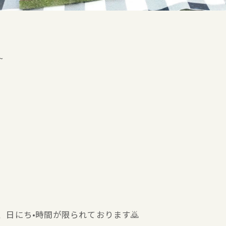
~
、日にち•時間が限られております🙇