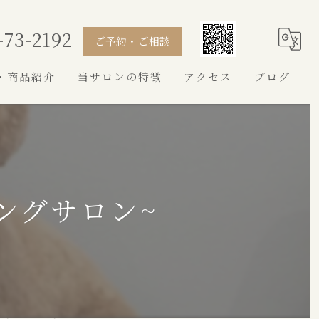
-73-2192
ご予約・ご相談
・商品紹介
当サロンの特徴
アクセス
ブログ
シャンプー
カット
トイプードル
ングサロン~
シュナウザー