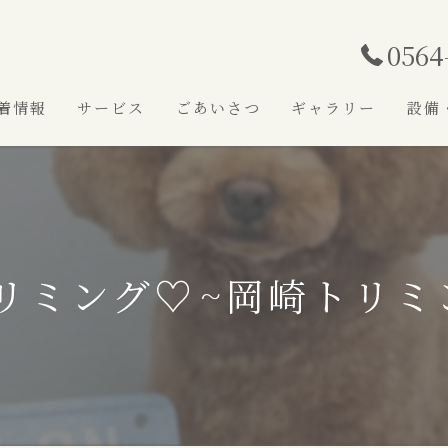
0564
着情報
サービス
ごあいさつ
ギャラリー
設備
リミング♡⁠~岡崎トリミ