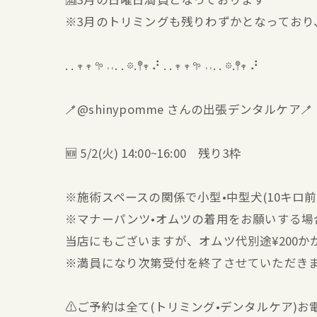
※3月のトリミングも残りわずかとなっており
. . 𖥧 𖥧 𖧧 ˒˒. . 𖡼.𖤣𖥧 ⠜ . . 𖥧 𖥧 𖧧 ˒˒. . 𖡼.𖤣𖥧 ⠜
🪥@shinypomme さんの出張デンタルケア🪥
🆕 5/2(火) 14:00~16:00 残り3枠
※施術スペースの関係で小型•中型犬(10キロ
※マナーパンツ•オムツの着用をお願いする場
当店にもございますが、オムツ代別途¥200か
※満員になり次第受付を終了させていただき
⚠️ご予約は全て(トリミング•デンタルケア)