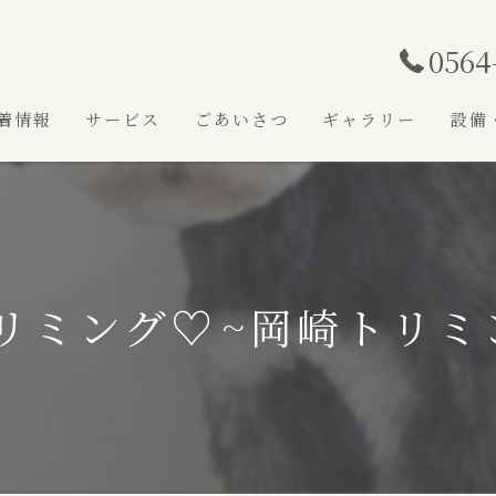
0564
着情報
サービス
ごあいさつ
ギャラリー
設備
リミング♡⁠~岡崎トリミ