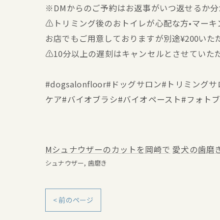
※DMからのご予約はお返事がいつ返せるか
⚠️トリミング後のおトイレが心配な方•マー
お店でもご用意しておりますが別途¥200いた
⚠️10分以上の遅刻はキャンセルとさせていた
#dogsalonfloor#ドッグサロン#トリ
ケア#バイオブラシ#バイオペースト#フォト
Mシュナウザーのカットを岡崎で
愛犬の歯磨
シュナウザー
歯磨き
< 前のページ