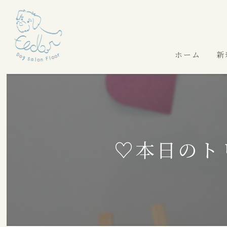
ホーム
新
♡本日のト