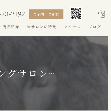
-73-2192
ご予約・ご相談
・商品紹介
当サロンの特徴
アクセス
ブログ
シャンプー
カット
トイプードル
ングサロン~
シュナウザー