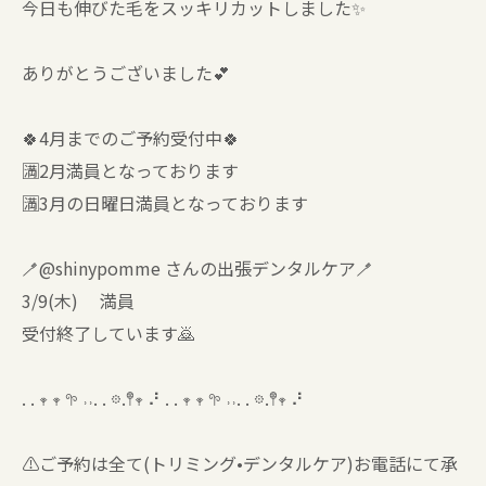
今日も伸びた毛をスッキリカットしました✨
ありがとうございました💕
🍀4月までのご予約受付中🍀
🈵2月満員となっております
🈵3月の日曜日満員となっております
🪥@shinypomme さんの出張デンタルケア🪥
3/9(木) 満員
受付終了しています🙇
. . 𖥧 𖥧 𖧧 ˒˒. . 𖡼.𖤣𖥧 ⠜ . . 𖥧 𖥧 𖧧 ˒˒. . 𖡼.𖤣𖥧 ⠜
⚠️ご予約は全て(トリミング•デンタルケア)お電話にて承