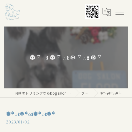
❅꙳ః❅꙳ః❅꙳ః❅꙳
岡崎のトリミングならDog salon Floor
ブログ
❅꙳ః❅꙳ః❅꙳ః❅꙳
❅꙳ః❅꙳ః❅꙳ః❅꙳
2023/01/02