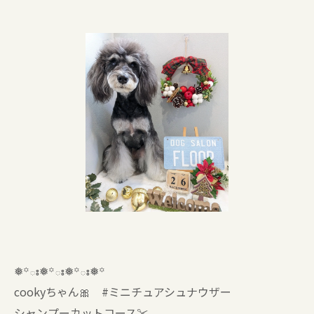
❅꙳ః❅꙳ః❅꙳ః❅꙳
cookyちゃん🎀 #ミニチュアシュナウザー
シャンプーカットコース✂️