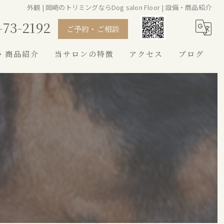
外観 | 岡崎のトリミングならDog salon Floor | 設備・商品紹介
-73-2192
ご予約・ご相談
・商品紹介
当サロンの特徴
アクセス
ブログ
シャンプー
カット
トイプードル
シュナウザー